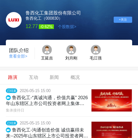
鲁西化工集团股份有限公司
鲁西化工（000830）
+关注
12.77
-0.62%
个股数据>
团队介绍
查看全部>
王延吉
刘月刚
毛江强
路演
互动
新闻
概况
2026-05-15 15:00
已结束
鲁西化工-“真诚沟通，价值共赢” 2026
年山东辖区上市公司投资者网上集体接
待日
集体接待日
2025-05-15 15:00
已结束
鲁西化工-沟通创造价值 诚信赢得未
来--2025年山东辖区上市公司投资者网上