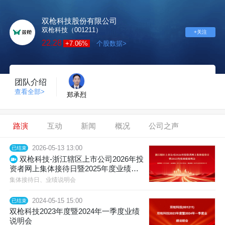
双枪科技股份有限公司
双枪科技（001211）
+关注
22.28
+7.06%
个股数据>
团队介绍
查看全部>
郑承烈
路演
互动
新闻
概况
公司之声
2026-05-13 13:00
已结束
双枪科技-浙江辖区上市公司2026年投
资者网上集体接待日暨2025年度业绩说
明会
集体接待日、业绩说明会
2024-05-15 15:00
已结束
双枪科技2023年度暨2024年一季度业绩
说明会