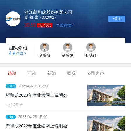
浙江新和成股份有限公司
新 和 成（002001）
+关注
30.59
+0.46%
个股数据>
团队介绍
查看全部>
胡柏藩
胡柏剡
石观群
路演
互动
新闻
概况
公司之声
2024-04-30 15:00
已结束
新和成2023年度业绩网上说明会
业绩说明会
2023-04-26 15:00
回顾
新和成2022年度业绩网上说明会