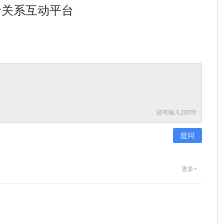
者关系互动平台
还可输入
200
字
更多+