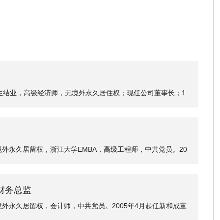
究生结业，高级经济师，无境外永久居住权；现任公司董事长；1
任化学教师、1988年至1999年任新昌合成化工厂厂长、1999
董事长、2009年至今新和成控股集团公司董事长。
境外永久居留权，浙江大学EMBA，高级工程师，中共党员。20
财务总监
境外永久居留权，会计师，中共党员。2005年4月起任新和成董
任新和成董事会秘书。