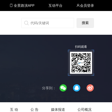
全景路演APP
互动平台
会员登录
搜狐号
同顺号
雪球号
生活号
扫码观看
分享到：
互 动
公 告
媒体报道
公司概况