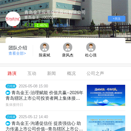
青岛金王应用化学股份有限公司
青岛金王（002094）
+关注
4.73
-1.46%
个股数据>
团队介绍
查看全部>
陈索斌
唐风杰
杜心强
路演
互动
新闻
概况
公司之声
2026-05-08 15:00
已结束
青岛金王-治理赋能 价值共赢--2026年
青岛辖区上市公司投资者网上集体接待
日暨2025年度业绩说明会
集体接待日
2025-05-12 14:40
已结束
青岛金王-沟通促信任 提质强信心 助
力传递上市公司价值--青岛辖区上市公司