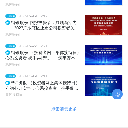
上市公司投资者关系管理月活动投资者
集体接待日
集体接待日
2023-09-19 15:45
已结束
御银股份-回报投资者，展现新活力
——2023广东辖区上市公司投资者关系
管理月活动投资者集体接待日
集体接待日
2022-09-22 15:50
已结束
御银股份-（投资者网上集体接待日）
心系投资者 携手共行动——筑牢资本市
场稳健发展基石 2022广东辖区上市公司
集体接待日
投资者关系管理月活动 投资者集体接待
日
2021-05-19 15:40
已结束
*ST御银-（投资者网上集体接待日）
守初心办实事，心系投资者，携手促共
赢——2021广东上市公司投资者关系管
集体接待日
理月活动投资者集体接待日
点击加载更多