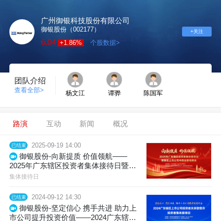
广州御银科技股份有限公司
御银股份（002177）
+关注
6.04
+1.86%
个股数据>
团队介绍
查看全部>
杨文江
谭骅
陈国军
路演
互动
新闻
概况
2025-09-19 14:00
已结束
御银股份-向新提质 价值领航——
2025年广东辖区投资者集体接待日暨辖
区上市公司中报业绩说明会
集体接待日
2024-09-12 14:30
已结束
御银股份-坚定信心 携手共进 助力上
市公司提升投资价值——2024广东辖区