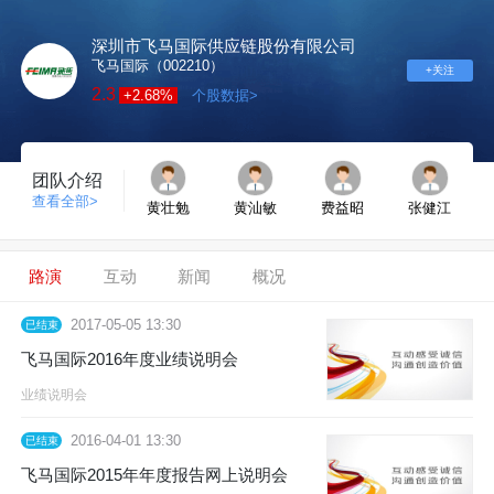
深圳市飞马国际供应链股份有限公司
飞马国际（002210）
+关注
2.3
+2.68%
个股数据>
团队介绍
查看全部>
黄壮勉
黄汕敏
费益昭
张健江
路演
互动
新闻
概况
2017-05-05 13:30
已结束
飞马国际2016年度业绩说明会
业绩说明会
2016-04-01 13:30
已结束
飞马国际2015年年度报告网上说明会