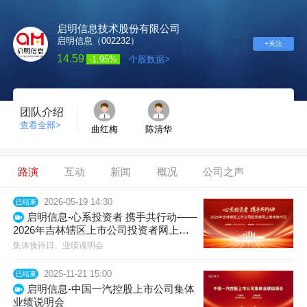
启明信息技术股份有限公司
启明信息（002232）
+关注
14.59
-1.95%
个股数据>
团队介绍
查看全部>
曲红梅
陈清华
路演
互动
新闻
概况
公司之声
2026-05-19 14:30
已结束
启明信息-心系投资者 携手共行动——
2026年吉林辖区上市公司投资者网上集
体接待日
集体接待日、业绩说明会
2025-11-21 15:00
已结束
启明信息-中国一汽控股上市公司集体
业绩说明会