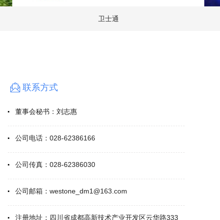
卫士通
联系方式
董事会秘书：
刘志惠
公司电话：
028-62386166
公司传真：
028-62386030
公司邮箱：
westone_dm1@163.com
注册地址：
四川省成都高新技术产业开发区云华路333