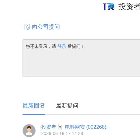
投资
向公司提问
您还未登录，请
登录
后提问！
最新回复
最新提问
投资者
问
电科网安
(002268)
:
2026-06-16 17:14:38