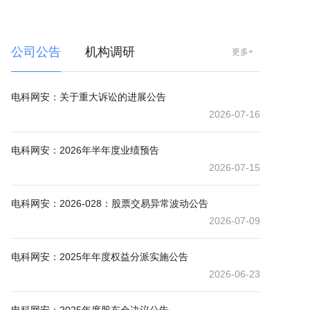
公司公告
机构调研
更多+
电科网安：关于重大诉讼的进展公告
2026-07-16
电科网安：2026年半年度业绩预告
2026-07-15
电科网安：2026-028：股票交易异常波动公告
2026-07-09
电科网安：2025年年度权益分派实施公告
2026-06-23