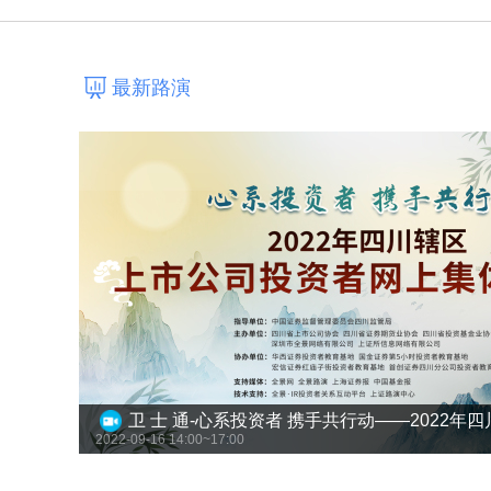
最新路演
2022-09-16 14:00~17:00