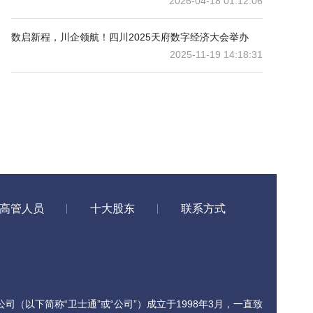
2026-04-18 01:12:06
数启新程，川企领航！四川2025天府数字经济大会举办
2025-11-19 14:18:31
高管人员
十大股东
联系方式
以下简称“卫士通”或“公司”）成立于1998年3月，一直致