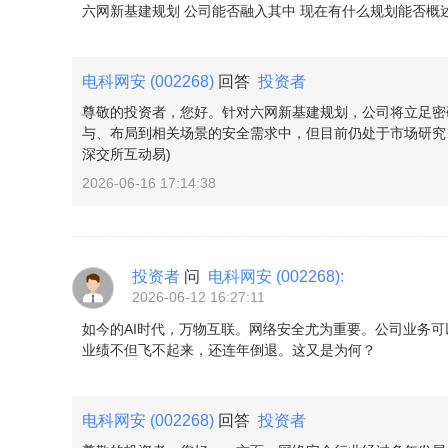
六网新基建规划 公司能否融入其中 现在有什么规划能否概
电科网安
(002268)
回答
投资者
尊敬的投资者，您好。针对六网新基建规划，公司将立足密
与、布局到相关场景的安全需求中，但目前仍处于市场研究
深交所互动易)
2026-06-16 17:14:38
投资者
问
电科网安
(002268)
:
2026-06-12 16:27:11
如今的AI时代，万物互联。网络安全尤为重要。公司业务
业绩不但飞不起来，还连年倒退。这又是为何？
电科网安
(002268)
回答
投资者