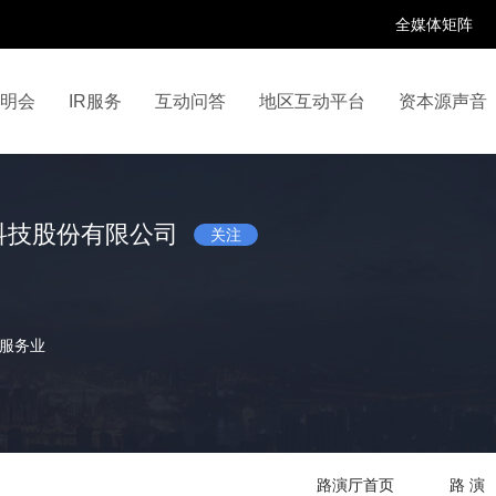
全媒体矩阵
说明会
IR服务
互动问答
地区互动平台
资本源声音
百家号
抖音号
快手号
喜马拉雅
财富号
科技股份有限公司
关注
服务业
路演厅首页
路 演