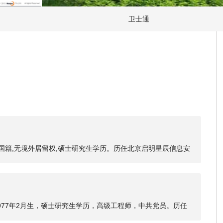
卫士通
中国国籍,无境外居留权,硕士研究生学历。历任北京启明星辰信息安
公司网络安全与存储产品线(华赛)业务发展支持部部长、北京
、北京奇虎360科技有限公司副总裁;现任中国电子科技网络信
、总经理,中电科网络空间安全研究院党委书记、院长,中资网
经理。
977年2月生，硕士研究生学历，高级工程师，中共党员。历任
份）数据中心事业部总经理、智慧城市基础设施业务集团常务