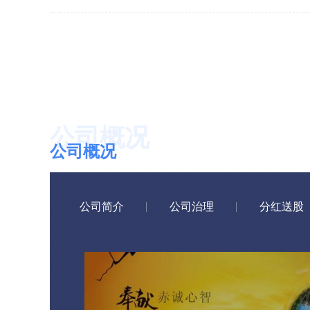
公司概况
公司简介
公司治理
分红送股