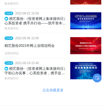
管理月活动投资者集体接待日
集体接待日
2022-09-22 15:50
已结束
精艺股份-（投资者网上集体接待日）
心系投资者 携手共行动——筑牢资本市
场稳健发展基石 2022广东辖区上市公司
集体接待日
投资者关系管理月活动 投资者集体接待
日
2022-05-06 15:00
已结束
精艺股份2021年网上业绩说明会
业绩说明会
2021-05-19 15:40
已结束
精艺股份-（投资者网上集体接待日）
守初心办实事，心系投资者，携手促共
赢——2021广东上市公司投资者关系管
集体接待日
理月活动投资者集体接待日
点击加载更多