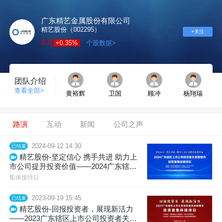
广东精艺金属股份有限公司
精艺股份（002295）
+关注
8.6
+0.35%
个股数据>
团队介绍
查看全部>
黄裕辉
卫国
顾冲
杨翔瑞
路演
互动
新闻
公司之声
2024-09-12 14:30
已结束
精艺股份-坚定信心 携手共进 助力上
市公司提升投资价值——2024广东辖区
上市公司投资者关系管理月活动投资者
集体接待日
集体接待日
2023-09-19 15:45
已结束
精艺股份-回报投资者，展现新活力
——2023广东辖区上市公司投资者关系