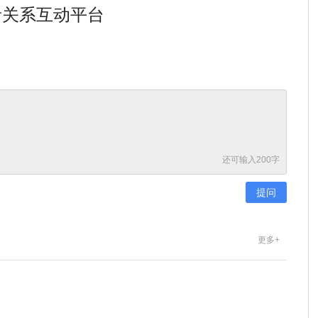
者关系互动平台
还可输入
200
字
更多+