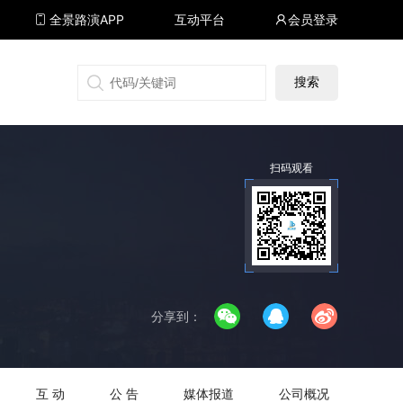
全景路演APP
互动平台
会员登录
搜狐号
同顺号
雪球号
生活号
扫码观看
分享到：
互 动
公 告
媒体报道
公司概况