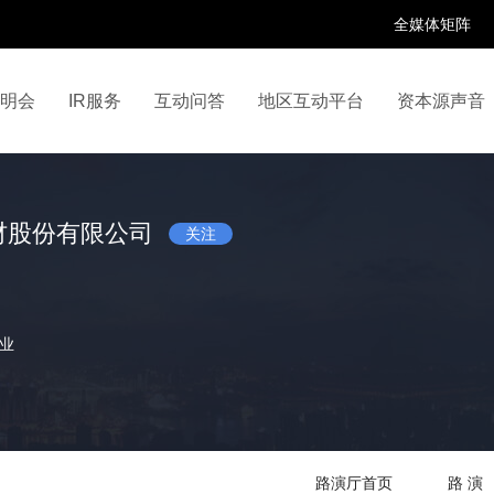
全媒体矩阵
说明会
IR服务
互动问答
地区互动平台
资本源声音
百家号
抖音号
快手号
喜马拉雅
财富号
材股份有限公司
关注
业
路演厅首页
路 演