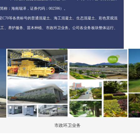
称：海南瑞泽，证券代码：002596）。
至C70等各类标号的普通混凝土、海工混凝土、生态混凝土、彩色景观混
施工、养护服务、苗木种植、市政环卫业务。公司各业务板块整体运行、
的产业布局。 公司诚实守信、规范经营，在技术创新、创建资源节约型社
获得 “海南省节能减排十大功勋企业”、“海南省工业经济发展十大功勋
企业”、“海南省公益事业突出贡献奖”、“海南省‘十二五’创新发展领军企
混凝土优秀企业”、 “质量守信A级企业”、“中国园林绿化AAA级信用企
贸易港、粤港澳大湾区建设等的政策红利，优化建材板块资产和产品结
南省内相关重大项目的进展并努力争取业务，大力发展装配式建筑业务；
关资产；结合智能环卫、智慧城市等数字化城市管理手段，积极拓展市政
市政环卫业务