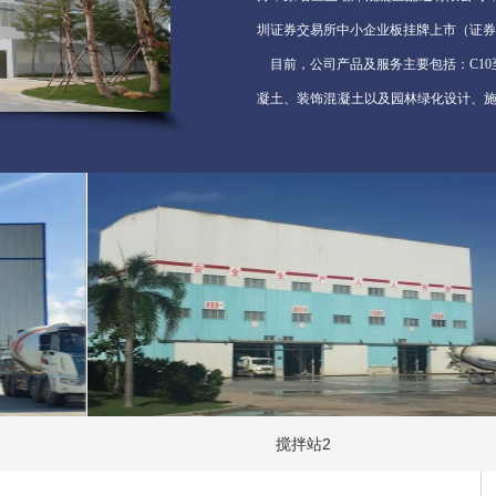
圳证券交易所中小企业板挂牌上市（证券简
目前，公司产品及服务主要包括：C10
凝土、装饰混凝土以及园林绿化设计、
协同发展，基本实现“大基建、大生态”
会、履行社会责任等方面贡献突出，先后
企业”、“诚信纳税企业”、“纳税信用A级
业”、“第七届海南省优秀企业”、 “中国
业”等荣誉称号。
未来，公司将持续借助海南自由
构，重点专注商品混凝土业务，关注海
积极整合园林绿化板块的有效业务及相
环卫及生态环保业务。
搅拌站2