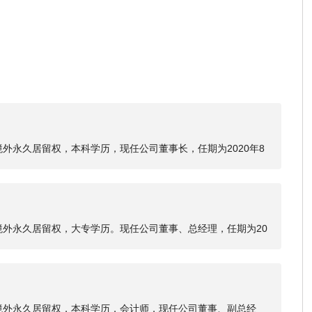
境外永久居留权，本科学历，现任公司董事长，任期为2020年8
1990年毕业于华南农业大学园林专业。1990年至1992年任职于
立了三亚大兴集团有限公司、三亚康美健康产业有限公司等，20
有限公司。
境外永久居留权，大专学历。现任公司董事、总经理，任期为20
悦良先生1986年毕业于广州市机电学校机械制造专业。1998年至2
总经理，2001年至2006年任广州市夏广数字视听产品有限公司
顿电子有限公司总经理，2009年至2012年10月任广州市懋丰木
广东怀集瑞泽水泥有限公司任总经理助理，2013年11月正式加
无境外永久居留权，本科学历，会计师，现任公司董事、副总经