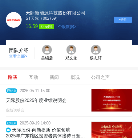
天际新能源科技股份有限公司
ST天际（002759）
+关注
16.59
-0.54%
个股数据>
团队介绍
查看全部>
吴锡盾
郑文龙
杨志轩
路演
互动
新闻
概况
公司之声
2026-05-11 15:00
已结束
天际股份2025年度业绩说明会
业绩说明会
2025-09-19 14:00
已结束
天际股份-向新提质 价值领航——
2025年广东辖区投资者集体接待日暨辖