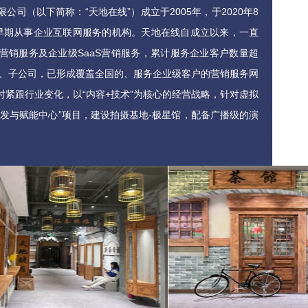
司（以下简称：“天地在线”）成立于2005年，于2020年8
早期从事企业互联网服务的机构。天地在线自成立以来，一直
营销服务及企业级SaaS营销服务，累计服务企业客户数量超
分、子公司，已形成覆盖全国的、服务企业级客户的营销服务网
紧跟行业变化，以“内容+技术”为核心的经营战略，针对虚拟
发与赋能中心”项目，建设拍摄基地-极星馆，配备广播级的演
备以及智能化的虚拟拍摄系统等硬件资产，并整合了配套的美
先进技术，引入高端技术人才。目前天地在线已搭建了一个较为
作与运营团队，可为企业/品牌提供XR直播、虚拟数字形象、
于多维度应用场景的数字内容生产及运营服务。未来，天地在
字化转型，为客户提供全域全链路的数字化整体解决方案。