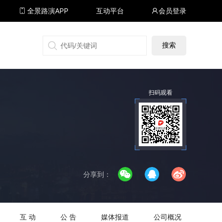
全景路演APP
互动平台
会员登录
搜狐号
同顺号
雪球号
生活号
扫码观看
分享到：
互 动
公 告
媒体报道
公司概况