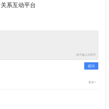
者关系互动平台
还可输入
200
字
更多+