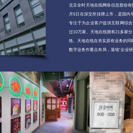
北京全时天地在线网络信息股份有限公
月5日在深交所挂牌上市，是国内
专注于为企业客户提供互联网综合
过10万家。天地在线拥有21多家
络。天地在线在夯实原有业务的同时
数字业务作重点布局，落地“企业研
播室系统、数字化影棚、光动捕设
术模型设计工具、实时3d引擎等
完善的软硬件开发系统和专业的制
虚拟数字场景、数字藏品等能适用
线将继续专注于Web3.0时代数