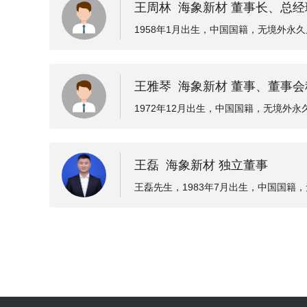
王周林 海象新材 董事长、总经
1958年1月出生，中国国籍，无境外永久
品厂技术员、车间主任、厂管委委员、厂长；
董事长、总经理；1996年11月至2003
王雅琴 海象新材 董事、董事
13年7月，任职于海宁海橡鞋材有限公司
鞋材有限公司执行董事；2013年12月至2
1972年12月出生，中国国籍，无境外永
晶美有限执行董事、总经理；2018年2
海宁橡塑制品厂工人；1993年10月至1
996年11月至2004年5月任海宁海橡集
王磊 海象新材 独立董事
材有限公司财务副经理、财务经理；2015
海象新材财务总监；2021年1月至今任
王磊先生，1983年7月出生，中国国籍，
书。
锦纶股份有限公司（601113.SH）副总
经理、董事会秘书，西陇科学股份有限公司
有限公司董事会秘书。2020年9月至
股份有限公司（003011.SZ）、杭州华
股份有限公司、浙江亚特新材料股份有限