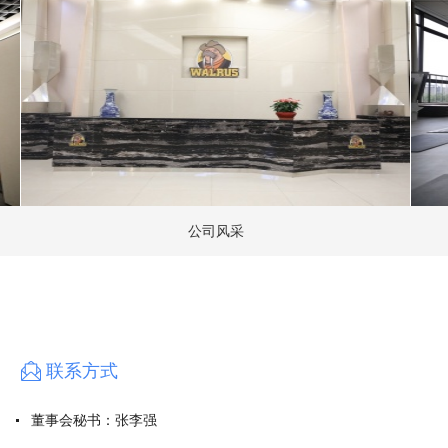
018年度、2019年度公司分别被中国建筑装饰装修材料协会评
性地板类）”、“中国弹性地板行业十大品牌（片材类）”、“中
人民政府评为“2019年海宁市市长质量奖”，2020年度公司
市企业技术中心认定，被列为嘉兴市“瞪羚企业”培育对象、浙
级“守合同重信用企业”，完成“硬质聚氯乙烯石塑地板”浙江制
品字标企业认证。由公司参与制订、中国建筑装饰装修材料协会
规程》也于2020年初发布。
精主业，追求卓越，打造具有国际竞争力的一流室内装饰材料
公司风采
生产和销售，通过保持高质量的产品制造、持续的研发投入、有
的稳定增长。2020年，公司实现营业收入122,394.32万
损益的净利润16,938.03万元，同比增长30.98%。
高端制造为基础，坚持绿色环保的理念，通过加大研发投入，
满足客户对更高品质、更多功能的产品需求；加大自主品牌建
联系方式
场和消费者中的美誉度和影响力；以现有地板产品为基础，逐
董事会秘书：
张李强
领域的整体产品供应商和服务商；力争通过五至十年的努力，