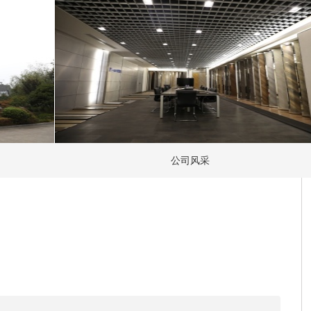
建立了良好的口碑，2017年度、2
为“中国地板行业十大家装品牌（弹
国弹性地板行业十大品牌”，被海宁市
通过浙江省企业研究院认定，嘉兴
江省信用管理示范企业、浙江省AA
造标准发布并于2020年8月通过
发布的团体标准《弹性地板应用技术
2020年，公司继续秉承以“做
公司风采
企业”为愿景，聚焦PVC地板的
效的市场开拓等手段，实现了经营业绩
元，同比增长42.52%；扣除非经常性
未来公司将以现有的PVC地板
不断进行产品、工艺和技术创新，
设力度，扩大海象品牌在国内外市
步扩大产品线，成为室内装饰材料