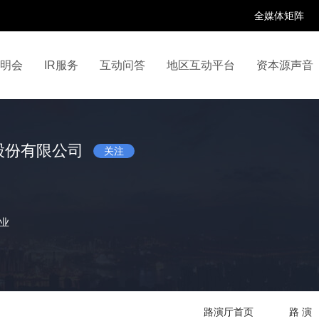
全媒体矩阵
说明会
IR服务
互动问答
地区互动平台
资本源声音
百家号
抖音号
快手号
喜马拉雅
财富号
股份有限公司
关注
业
路演厅首页
路 演