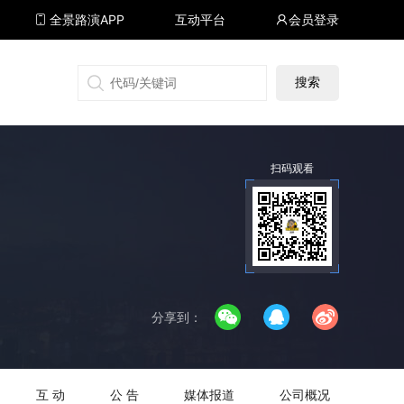
全景路演APP
互动平台
会员登录
搜狐号
同顺号
雪球号
生活号
扫码观看
分享到：
互 动
公 告
媒体报道
公司概况