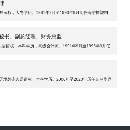
打造具有国际竞争力的一流室内装
理
居留权，大专学历。1981年3月至1993年9月历任海宁橡塑制
1993年10月至1996年10月任浙江海宁橡塑实业总公司副
年5月任海宁海橡集团有限公司董事长、总经理；2005年5月至20
会秘书、副总经理、财务总监
；2013年8月至今任海宁海橡集团有限公司董事长、海宁海橡
016年6月，任晶美有限执行董事；2016年7月至2018年1月任
久居留权，本科学历，高级会计师。1991年9月至1993年9月任
月至今任海象新材董事长、总经理。
996年10月历任浙江海宁橡塑实业总公司文员、财务经理助理；1
团有限公司财务副经理；2004年6月至2015年5月历任海宁海橡鞋
年6月至2018年1月任晶美有限财务经理；2018年2月至今任
海象新材董事、副总经理；2021年4月至今任海象新材董事会秘
无境外永久居留权，本科学历。2006年至2020年历任义乌华鼎
经理、董事会秘书，浙江泰坦股份有限公司（003036.SZ）副总
（002584.SZ）董事会办公室主任，浙江海派智能家居股份
今担任宏鑫科技副总经理、董事会秘书。目前兼任浙江海象新材料
旺新材料科技股份有限公司（605377.SH）、浙江明佳环保科技
公司独立董事。