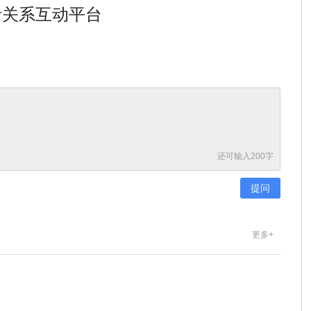
者关系互动平台
还可输入
200
字
更多+