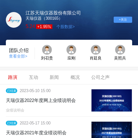
江苏天瑞仪器股份有限公司
天瑞仪器（300165）
+关注
5.24
+1.95%
个股数据>
团队介绍
查看全部>
刘召贵
应刚
肖廷良
吴照兵
路演
互动
新闻
概况
公司之声
2023-05-10 15:00
已结束
天瑞仪器2022年度网上业绩说明会
业绩说明会
2022-05-17 15:00
已结束
天瑞仪器2021年度业绩说明会