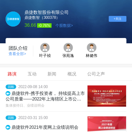
鼎捷数智股份有限公司
鼎捷数智（300378）
+关注
36.66
-0.76%
个股数据>
团队介绍
查看全部>
叶子祯
张苑逸
林健伟
路演
互动
新闻
概况
公司之声
2022-09-08 14:00
回顾
鼎捷软件-携手投资者， 持续提高上市
公司质量——2022年上海辖区上市公司
集体接待日暨中报业绩说明会
集体接待日、业绩说明会
2022-03-31 15:00
回顾
鼎捷软件2021年度网上业绩说明会