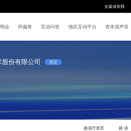
全媒体矩阵
说明会
IR服务
互动问答
地区互动平台
资本源声音
百家号
抖音号
快手号
喜马拉雅
财富号
术股份有限公司
关注
路演厅首页
路 演