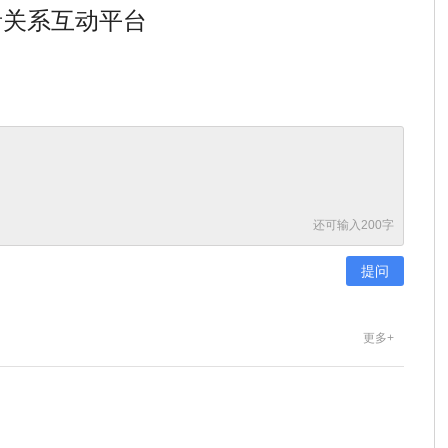
者关系互动平台
还可输入
200
字
更多+