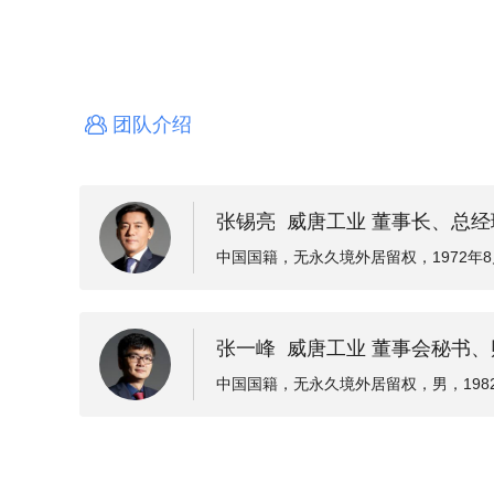
团队介绍
张锡亮 威唐工业 董事长、总经
中国国籍，无永久境外居留权，1972年8
模具私人有限公司；2001年至2003年
于加拿大麦格纳集团英提尔亚太采购中心；2
张一峰 威唐工业 董事会秘书
008年，任上海威唐模具技术发展有限公
经理。
中国国籍，无永久境外居留权，男，1982
黎法国兴业银行；2008年至2009年，
信证券股份有限公司；2012年至2015
公司；现任公司董事会秘书、财务总监。