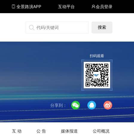
全景路演APP
互动平台
会员登录
搜狐号
同顺号
雪球号
生活号
扫码观看
分享到：
互 动
公 告
媒体报道
公司概况