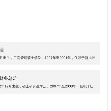
理
月出生，工商管理硕士学位。1997年至2001年，任职于新加坡
，任职于美国史丹利公司亚太采购中心；2003年至2004年，任职
004年至2005年，任职于美国李尔亚太区总部；2007年至2
、财务总监
司执行董事；2008年至今，任职于公司；现任公司董事长、总
年12月出生，硕士研究生学历。2007年至2008年，任职于巴
任职于华宝兴业基金管理有限公司；2011年至2012年，任职于中
年，任职于无锡风投，担任高级投资经理；2015年至今，任职于