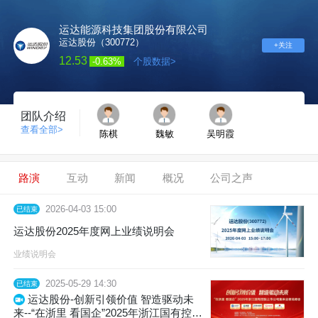
运达能源科技集团股份有限公司
运达股份（300772）
+关注
12.53
-0.63%
个股数据>
团队介绍
查看全部>
陈棋
魏敏
吴明霞
路演
互动
新闻
概况
公司之声
2026-04-03 15:00
已结束
运达股份2025年度网上业绩说明会
业绩说明会
2025-05-29 14:30
已结束
运达股份-创新引领价值 智造驱动未
来--“在浙里 看国企”2025年浙江国有控股