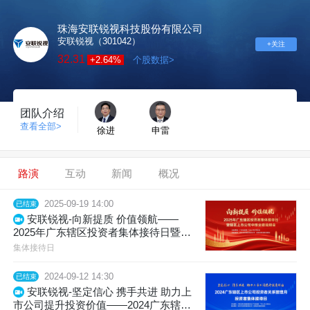
珠海安联锐视科技股份有限公司
安联锐视（301042）
+关注
32.31
+2.64%
个股数据>
团队介绍
查看全部>
徐进
申雷
路演
互动
新闻
概况
2025-09-19 14:00
已结束
安联锐视-向新提质 价值领航——
2025年广东辖区投资者集体接待日暨辖
区上市公司中报业绩说明会
集体接待日
2024-09-12 14:30
已结束
安联锐视-坚定信心 携手共进 助力上
市公司提升投资价值——2024广东辖区