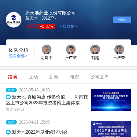
新天地药业股份有限公司
新天地（301277）
+关注
10.79
+5.37%
个股数据>
团队介绍
查看全部>
谢建中
张芦苇
刘超
王庆奎
路演
互动
新闻
概况
公司之声
2023-05-18 14:30
回顾
新天地-真诚沟通 传递价值——河南辖
区上市公司2023年投资者网上集体接待
日
集体接待日
2023-04-21 15:00
回顾
新天地2022年度业绩说明会