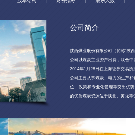
股本结构
财务指标
股东人数
公司简介
陕西煤业股份有限公司（简称“陕西
公司以煤炭主业资产出资，联合中
2014年1月28日在上海证券交易所
公司主要从事煤炭、电力的生产和
位、政策和专业化管理等突出优势，
的优质煤炭资源位于陕北、黄陇等优
有煤炭储量207.52亿吨、可开采
特低磷、特低硝、特低灰，高发热
电力业务主要为火力发电，控股燃煤
装机容量为10860MW，在建燃煤