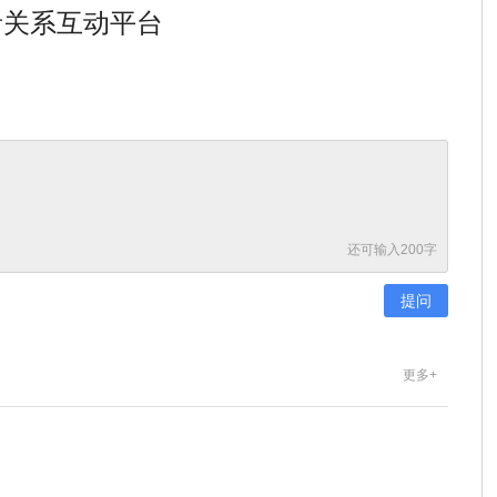
者关系互动平台
还可输入
200
字
更多+