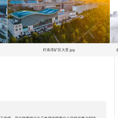
要分布在河南、陕西、山西、湖南
2025年公司实现
营业收入
1581.
为1.73元/股。公司秉持积极回
计现金分红金额91.89亿元，
904.57亿元。公司市值继续位
报“第十六届中国上市公司投资者关
柠条塔矿区大景.jpg
全国首
金分红榜单”等荣誉，公司价值创
陕西煤业坚持以习近平新时代中国
量发展主题，践行“四种经营理念
发展和数智转型赋能新质生产力，
核心功能、提升核心竞争力，以“
报股东，维护资本市场良好形象，