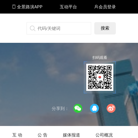
全景路演APP
互动平台
会员登录
搜狐号
同顺号
雪球号
生活号
扫码观看
分享到：
互 动
公 告
媒体报道
公司概况