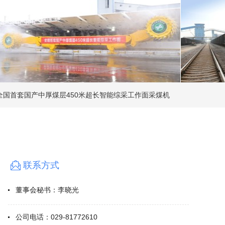
等省份。
79亿元，归属于本公司股东的净利润167.65亿元，基本
每股收益
报股东的一贯理念，连续多年实施大比例现金分红，2025年度共
占公司当年实现可供分配利润的60%，上市至今累计分红金额
列全省首位，综合业绩效益评价位居行业前列。公司荣获证券时
系管理天马奖”、入选中国上市公司协会“2025年上市公司现
套国产中厚煤层450米超长智能综采工作面采煤机
造力和行业影响力得到大幅提升。
特色社会主义思想为指导，围绕国家能源战略安全，聚焦高质
启动.jpg
”，以全面对标增动力，以动能转换激活力，以创新驱动、绿色
以持续深化改革，提质增效，创新引领，转型发展，不断增强
投资者为本”的理念，做好信息披露和投资者关系服务，持续回
联系方式
全面创建世界一流专业领军企业。
董事会秘书：
李晓光
公司电话：
029-81772610