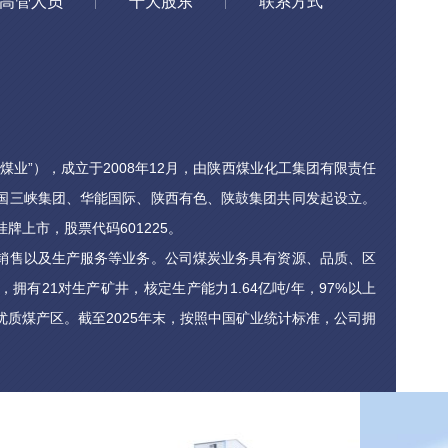
高管人员
十大股东
联系方式
煤业”），成立于2008年12月，由陕西煤业化工集团有限责任
国三峡集团、华能国际、陕西有色、陕鼓集团共同发起设立。
挂牌上市，股票代码601225。
销售以及生产服务等业务。公司煤炭业务具有资源、品质、区
拥有21对生产矿井，核定生产能力1.64亿吨/年，97%以上
质煤产区。截至2025年末，按照中国矿业统计标准，公司拥
储量115.11亿吨，可开采年限约70年，煤炭产品具有特低硫、
量、高含油量等特点，是优质的动力、化工及冶金用煤。公司
发电机组总装机容量20180MW，其中在运燃煤发电机组总
发电机组总装机容量9320MW，现管理控股电厂11家，机组主