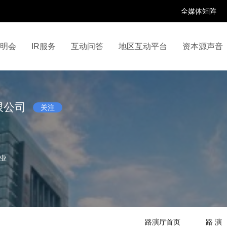
全媒体矩阵
说明会
IR服务
互动问答
地区互动平台
资本源声音
百家号
抖音号
快手号
喜马拉雅
财富号
限公司
关注
业
路演厅首页
路 演