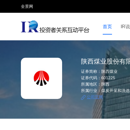
全景网
首页
IR
视频号
全景网官微
微信公众号
头条号
陕西煤业股份有
证券简称：
陕西煤业
证券代码：
601225
所属地区：
陕西
所属行业：
煤炭开采和洗选
公司官网