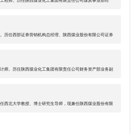
工程师。历任陕西煤业化工集团有限责任公司煤炭事业部经
行董事，陕西煤业股份有限公司副总经理，陕西省煤炭科学研
业股份有限公司党委副书记，总经理，董事。
。历任西部证券营销机构总经理、陕西煤业股份有限公司证券
事、董事会秘书兼证券部经理。
计师。历任陕西煤业化工集团有限责任公司财务资产部业务副
司总会计师，现任陕西煤业股份有限公司总会计师。
任西北大学教授、博士研究生导师，现兼任陕西煤业股份有限