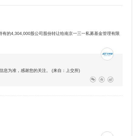
有的4,304,000股公司股份转让给南京一三一私募基金管理有限
息为准，感谢您的关注。 (来自：上交所)