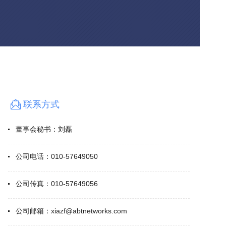
作伙伴，50000多个企业级客户，在网运行SPOS系统
融、运营商、军队、企业等多个行业均获得成功应用。
联系方式
董事会秘书：
刘磊
公司电话：
010-57649050
公司传真：
010-57649056
公司邮箱：
xiazf@abtnetworks.com