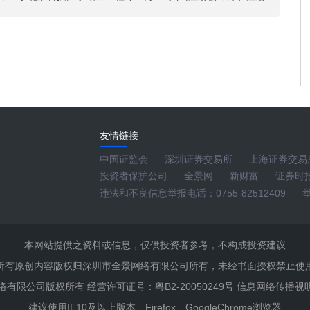
州年华科技有限责任公司培训师,2003年6月至2008年3月任国网
008年4月至2011年9月任湖南中皓会计师事务所有限责任公
月任中磊会计师事务所有限责任公司项目经理,2013年11月至2015
项目经理,2015年12月至2016年5月任安博通有限财务总监,2
董事会秘书。
友情链接
中国证监会
深圳证券交易所
上海证券交易
投资者保护公司
全景网
新财富
证券时
违法和不良信息举报电话：0755-82512409
举
本网站提供之资料或信息，仅供投资者参考，不构成投资建议
所有原创内容版权归深圳市全景网络有限公司所有，未经书面授权禁止使
景网络有限公司版权所有 经营许可证号：粤B2-20050249号 信息网络传播视
建议使用IE10及以上版本、Firefox、GoogleChrome浏览器