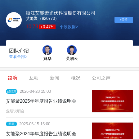
浙江艾能聚光伏科技股份有限公司
艾能聚（920770）
+关注
10.78
+0.47%
个股数据>
团队介绍
查看全部>
姚华
吴朝云
路演
互动
新闻
概况
公司之声
2026-04-28 15:00
已结束
艾能聚2025年年度报告业绩说明会
业绩说明会
2025-05-15 15:00
回顾
艾能聚2024年年度报告业绩说明会