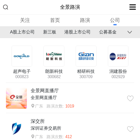
全景路演
关注
首页
路演
公司
A股上市公司
新三板
港股上市公司
公募基金
超声电子
朗新科技
精研科技
润建股份
000823
300682
300709
002929
全景网直播厅
全景网直播厅
广东
路演次数:
1019
深交所
深圳证券交易所
广东
路演次数:
412